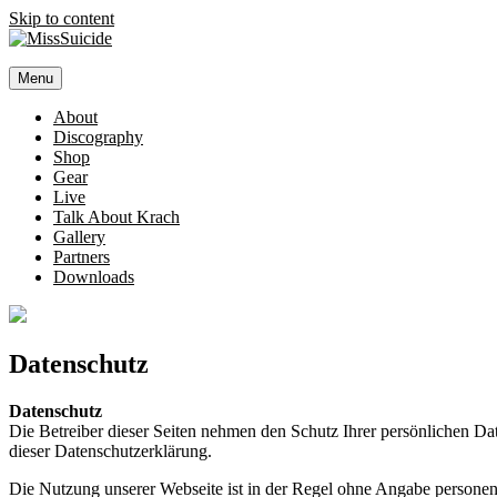
Skip to content
MissSuicide
Menu
Official Website
About
Discography
Shop
Gear
Live
Talk About Krach
Gallery
Partners
Downloads
Datenschutz
Datenschutz
Die Betreiber dieser Seiten nehmen den Schutz Ihrer persönlichen Da
dieser Datenschutzerklärung.
Die Nutzung unserer Webseite ist in der Regel ohne Angabe persone